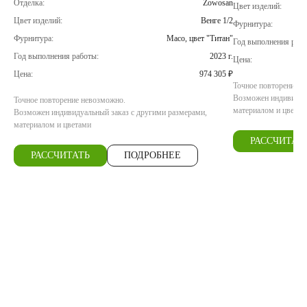
Отделка:
Zowosan
Цвет изделий:
Цвет изделий:
Венге 1/2
Фурнитура:
Фурнитура:
Maco, цвет "Титан"
Год выполнения рабо
Год выполнения работы:
2023 г.
Цена:
Цена:
974 305 ₽
Точное повторение н
Возможен индивидуал
Точное повторение невозможно.
материалом и цветам
Возможен индивидуальный заказ с другими размерами,
материалом и цветами
РАССЧИТАТ
РАССЧИТАТЬ
ПОДРОБНЕЕ