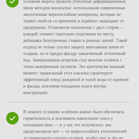
условиях мороза провели утепление деформационных
швов методом конопатки: использовали современные
экологичные морозостойкие материалы, которые не
теряют свойств со временем и надёжно защищают от
продувания. Установили наличники с двух сторон —
каждый элемент тщательно подгоняли по месту,
добиваясь безупречных стыков и ровных линий. Такой
подход не только усилил защиту монтажных швов от
осадков, но и придал фасаду законченный эстетичный
вид. Завершающим штрихом стал монтаж отливов с
точно выверенным уклоном. Это критически важный
момент: правильный угол наклона гарантирует
эффективный отвод дождевой и талой воды от проёмов
и фасада, исключая попадание влаги внутрь
конструкции.
В зимних условиях особенно важно было обеспечить
герметичность и исключить накопление снега у
основания окон — и у нас это получилось: мы
предусмотрели всё — от морозостойких уплотнителей
до правильного уклона отливов, чтобы снег и лёд не