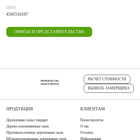
ИНН
4345516107
ОФИСЫ И ПРЕДСТАВИТЕЛЬСТВА
РАСЧЕТ СТОИМОСТИ
ПРОИЗВОДСТВО
ОКОН И ДВЕРЕЙ
ВЫЗВАТЬ ЗАМЕРЩИКА
ПРОДУКЦИЯ
КЛИЕНТАМ
Деревянные окна стандарт
Наши проекты
Дерево-алюминиевые окна
О нас
Противовзломные деревянные окна
Отзывы
Шумоизоляционные деревянные окна
Информация