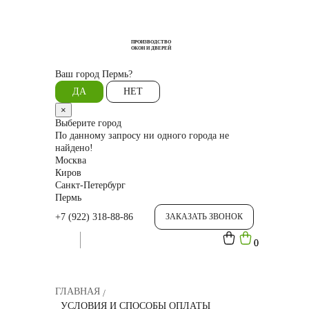
ПРОИЗВОДСТВО
ОКОН И ДВЕРЕЙ
Ваш город
Пермь?
ДА
НЕТ
×
Выберите город
По данному запросу ни одного города не
найдено!
Москва
Киров
Санкт-Петербург
Пермь
+7 (922) 318-88-86
ЗАКАЗАТЬ ЗВОНОК
0
0
ГЛАВНАЯ
УСЛОВИЯ И СПОСОБЫ ОПЛАТЫ