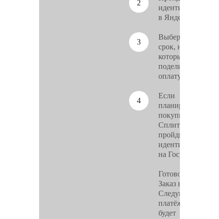
идентификацию
в Яндекс ID
Выберите
срок, на
который
поделите
оплату
Если
планируете
покупку в супер
Сплит,
пройдите
идентификацию
на Госуслугах
Готово!
Заказ ваш.
Следующий
платёж
будет