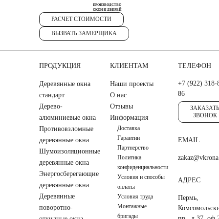
ПРОИЗВОДСТВО
ОКОН И ДВЕРЕЙ
РАСЧЕТ СТОИМОСТИ
ВЫЗВАТЬ ЗАМЕРЩИКА
ПРОДУКЦИЯ
КЛИЕНТАМ
ТЕЛЕФОН
+7 (922) 318-
Деревянные окна
Наши проекты
86
стандарт
О нас
Дерево-
Отзывы
ЗАКАЗАТ
ЗВОНОК
алюминиевые окна
Информация
Доставка
Противовзломные
Гарантии
деревянные окна
EMAIL
Партнерство
Шумоизоляционные
Политика
zakaz@vkrona
деревянные окна
конфиденциальности
Энергосберегающие
Условия и способы
АДРЕС
деревянные окна
оплаты
Деревянные
Условия труда
Пермь,
Монтажные
поворотно-
Комсомольск
бригады
пр., д.37, оф.
откидные окна