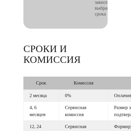
зависеть от
выбранного
срока
СРОКИ И
КОМИССИЯ
Срок
Комиссия
2 месяца
0%
Оплачив
4, 6
Сервисная
Размер 
месяцев
комиссия
подтвер
12, 24
Сервисная
Формиру