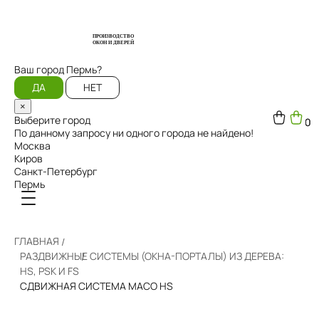
ПРОИЗВОДСТВО
ОКОН И ДВЕРЕЙ
Ваш город
Пермь?
ДА
НЕТ
×
Выберите город
0
0
По данному запросу ни одного города не найдено!
Москва
Киров
Санкт-Петербург
Пермь
ГЛАВНАЯ
РАЗДВИЖНЫЕ СИСТЕМЫ (ОКНА-ПОРТАЛЫ) ИЗ ДЕРЕВА:
HS, PSK И FS
СДВИЖНАЯ СИСТЕМА MACO HS