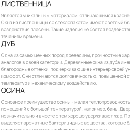
ЛИСТВЕННИЦА
Является уникальным материалом, отличающимся красиво
Окна из лиственницы со стеклопакетом имеют светлый бл
воздействия плесени. Такие изделия не боятся воздейств
течением времени.
ДУБ
Одна из самых ценных пород древесины, прочностные хар
аналогов в своей категории. Деревянные окна из дуба им
благородные оттенки, подчеркивающие интерьер своей у
комфорт. Они отличаются долговечностью, повышенной ст
температур и механическому воздействию.
ОСИНА
Основное преимущество осины - малая теплопроводность,
помещений с большой температурой, например, бань. Двер
незначительно и вместе с тем хорошо удерживают жар. П
выделяет ароматные бактерицидные вещества, которые б
укрепляют иммунитет к инфекциям и простудам.