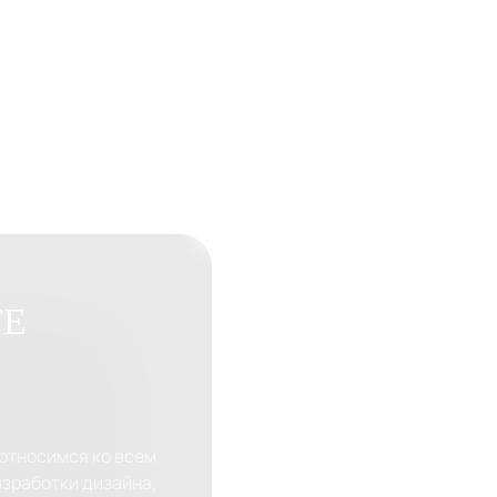
ТЕ
относимся ко всем
азработки дизайна,